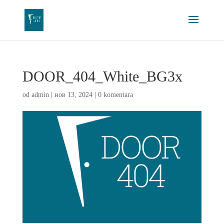
DOOR_404_White_BG3x
od
admin
|
нов 13, 2024
|
0 komentara