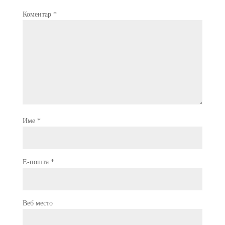
Коментар
*
Име
*
Е-пошта
*
Веб место