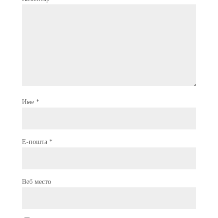
Име
*
Е-пошта
*
Веб место