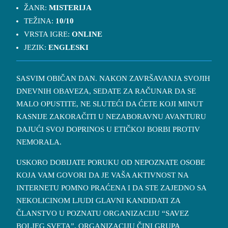
ŽANR:
MISTERIJA
TEŽINA:
10/10
VRSTA IGRE:
ONLINE
JEZIK:
ENGLESKI
SASVIM OBIČAN DAN. NAKON ZAVRŠAVANJA SVOJIH
DNEVNIH OBAVEZA, SEDATE ZA RAČUNAR DA SE
MALO OPUSTITE, NE SLUTEĆI DA ĆETE KOJI MINUT
KASNIJE ZAKORAČITI U NEZABORAVNU AVANTURU
DAJUĆI SVOJ DOPRINOS U ETIČKOJ BORBI PROTIV
NEMORALA.
USKORO DOBIJATE PORUKU OD NEPOZNATE OSOBE
KOJA VAM GOVORI DA JE VAŠA AKTIVNOST NA
INTERNETU POMNO PRAĆENA I DA STE ZAJEDNO SA
NEKOLICINOM LJUDI GLAVNI KANDIDATI ZA
ČLANSTVO U POZNATU ORGANIZACIJU “SAVEZ
BOLJEG SVETA”. ORGANIZACIJU ČINI GRUPA